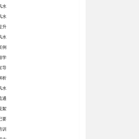
风水
风水
提升
风水
案例
相学
宣导
解析
风水
流通
花絮
记要
培训