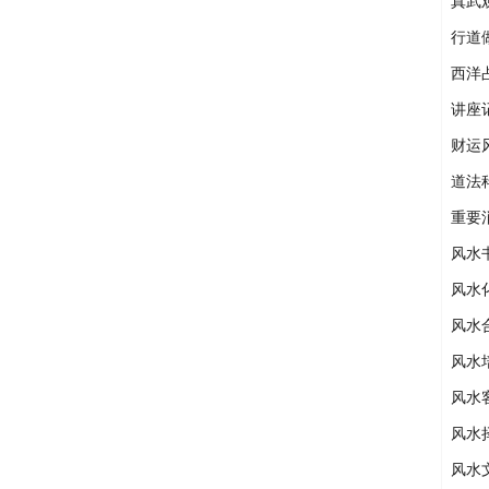
真武
行道
西洋
讲座
财运
道法
重要
风水
风水
风水
风水
风水
风水
风水