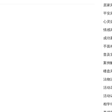
居家
平安
心灵
情感
成功
手面
普及
案例
楼盘
法物
活动
活动
相学