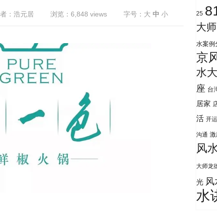
8
者：浩元居
浏览：6,848 views
字号：
大
中
小
25
大师
水案例
京
水
座
台
居家
活
开
激
沟通
风
大师龙
风
光
水