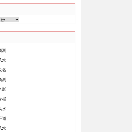
预测
风水
改名
预测
合影
专栏
风水
壬遁
风水