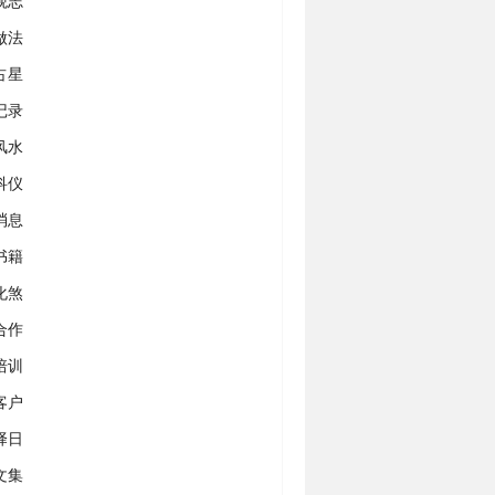
观志
做法
占星
记录
风水
科仪
消息
书籍
化煞
合作
培训
客户
择日
文集