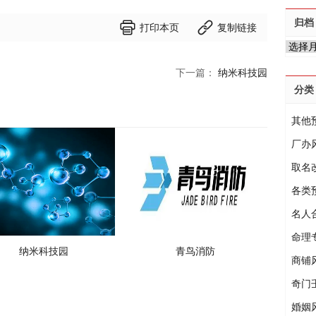
归档


打印本页
复制链接
归
档
下一篇：
纳米科技园
分类
其他
厂办
取名
各类
名人
命理
纳米科技园
青鸟消防
商铺
奇门
婚姻