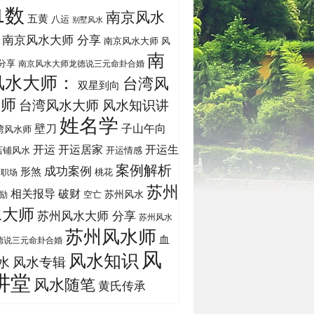
1数
南京风水
五黄
八运
别墅风水
南京风水大师 分享
南京风水大师 风
南
分享
南京风水大师龙德说三元命卦合婚
风水大师：
台湾风
双星到向
大师
台湾风水大师 风水知识讲
姓名学
壁刀
子山午向
湾风水师
开运
开运生
开运居家
店铺风水
开运情感
案例解析
成功案例
形煞
桃花
运职场
苏州
相关报导
破财
苏州风水
励
空亡
水大师
苏州风水大师 分享
苏州风水
苏州风水师
血
德说三元命卦合婚
风
风水知识
风水专辑
水
讲堂
风水随笔
黄氏传承