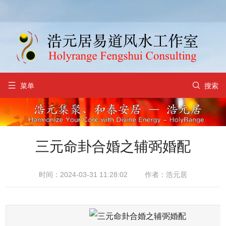


菜单
搜索
三元命卦合婚之辅弼婚配
时间：2024-03-31 11:28:02
作者：浩元居