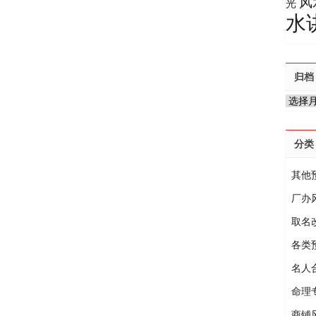
风
光
水
归档
归
档
分类
其他
厂办
取名
各类
名人
命理
商铺