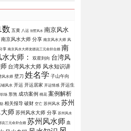
1数
南京风水
五黄
八运
别墅风水
南京风水大师 分享
南京风水大师 风
南
分享
南京风水大师龙德说三元命卦合婚
风水大师：
台湾风
双星到向
大师
台湾风水大师 风水知识讲
姓名学
壁刀
子山午向
湾风水师
开运
开运生
开运居家
店铺风水
开运情感
案例解析
成功案例
形煞
桃花
运职场
苏州
相关报导
破财
苏州风水
励
空亡
水大师
苏州风水大师 分享
苏州风水
苏州风水师
血
德说三元命卦合婚
风