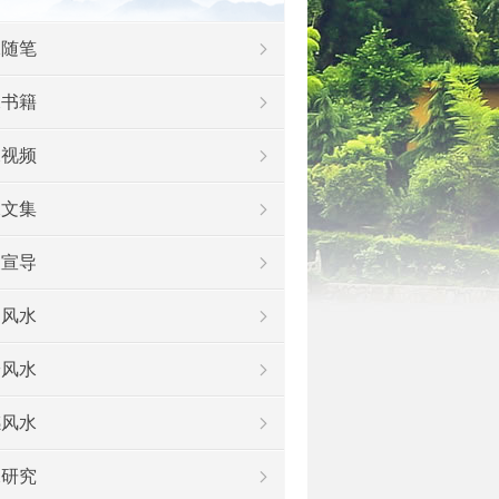
水随笔
水书籍
水视频
水文集
及宣导
运风水
安风水
感风水
水研究