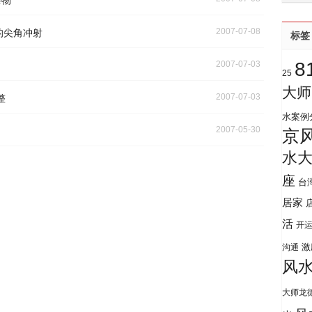
杂物
2007-07-08
的尖角冲射
标签
8
2007-07-03
25
大师
2007-07-03
整
水案例
2007-05-30
京
水
座
台
居家
活
开
激
沟通
风
大师龙