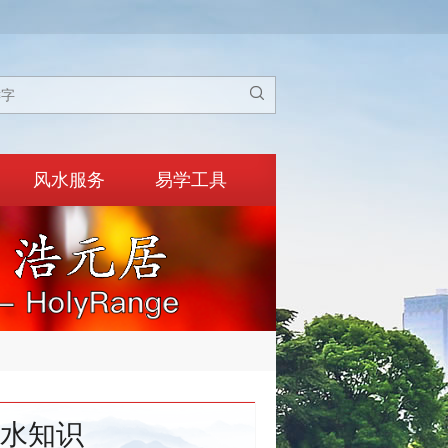

风水服务
易学工具
水知识