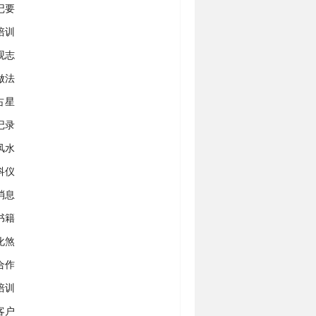
记要
培训
观志
做法
占星
记录
风水
科仪
消息
书籍
化煞
合作
培训
客户