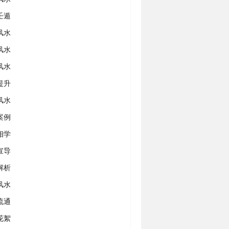
壬遁
风水
风水
风水
提升
风水
案例
相学
宣导
解析
风水
流通
花絮