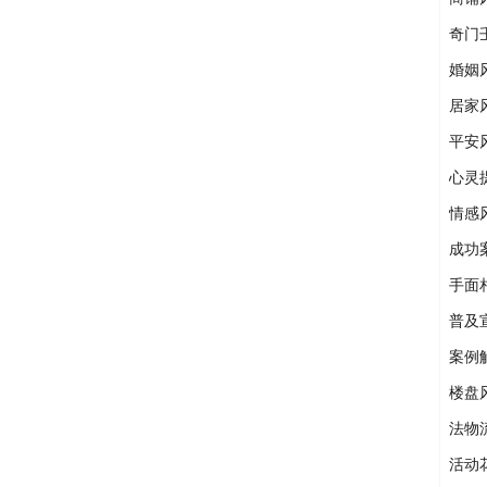
奇门
婚姻
居家
平安
心灵
情感
成功
手面
普及
案例
楼盘
法物
活动