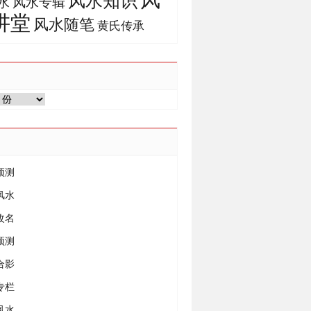
风水知识
风水专辑
水
讲堂
风水随笔
黄氏传承
预测
风水
改名
预测
合影
专栏
风水