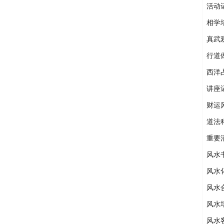
活动
相学
真武
行道
西洋
讲座
财运
道法
重要
风水
风水
风水
风水
风水