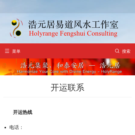


菜单
搜索
开运联系
开运热线
电话：